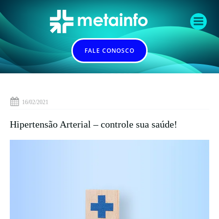
Pular
para
o
conteúdo
FALE CONOSCO
16/02/2021
Hipertensão Arterial – controle sua saúde!