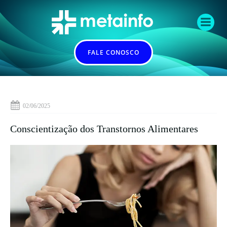
Pular
para
o
conteúdo
FALE CONOSCO
02/06/2025
Conscientização dos Transtornos Alimentares