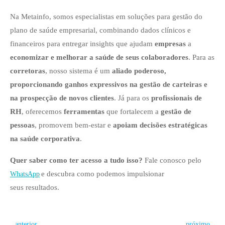
Na Metainfo, somos especialistas em soluções para gestão do
plano de saúde empresarial, combinando dados clínicos e
financeiros para entregar insights que ajudam
empresas
a
economizar e melhorar a saúde de seus colaboradores
. Para as
corretoras
, nosso sistema é um
aliado poderoso,
proporcionando ganhos expressivos na gestão de carteiras e
na prospecção de novos clientes
. Já para os
profissionais de
RH
, oferecemos
ferramentas
que fortalecem a
gestão de
pessoas
, promovem bem-estar e
apoiam decisões estratégicas
na saúde corporativa
.
Quer saber como ter acesso a tudo isso?
Fale conosco pelo
e descubra como podemos impulsionar
WhatsApp
seus resultados.
Post
Post
anterior
próximo