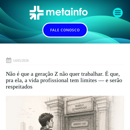
Pular
para
o
conteúdo
FALE CONOSCO
14/05/2026
Não é que a geração Z não quer trabalhar. É que,
pra ela, a vida profissional tem limites — e serão
respeitados