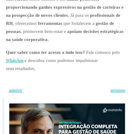
proporcionando ganhos expressivos na gestão de carteiras e
na prospecção de novos clientes
. Já para os
profissionais de
RH
, oferecemos
ferramentas
que fortalecem a
gestão de
pessoas
, promovem bem-estar e
apoiam decisões estratégicas
na saúde corporativa
.
Quer saber como ter acesso a tudo isso?
Fale conosco pelo
e descubra como podemos impulsionar
WhatsApp
seus resultados.
Post
Post
anterior
próximo
navigation
navigation