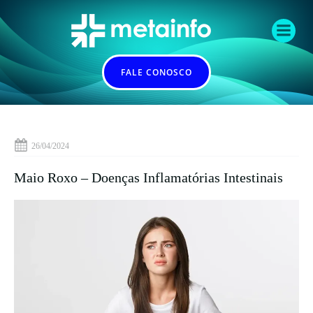
Pular
para
o
conteúdo
FALE CONOSCO
26/04/2024
Maio Roxo – Doenças Inflamatórias Intestinais