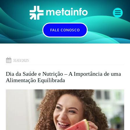
Pular
para
o
conteúdo
FALE CONOSCO
31/03/2025
Dia da Saúde e Nutrição – A Importância de uma
Alimentação Equilibrada