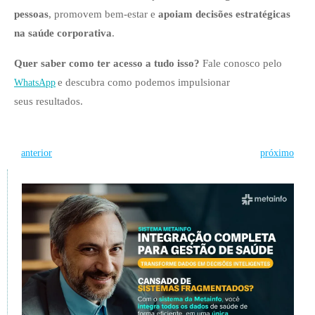
pessoas
, promovem bem-estar e
apoiam decisões estratégicas
na saúde corporativa
.
Quer saber como ter acesso a tudo isso?
Fale conosco pelo
e descubra como podemos impulsionar
WhatsApp
seus resultados.
Post
Post
anterior
próximo
navigation
navigation