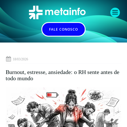
Pular
para
o
conteúdo
FALE CONOSCO
18/03/2026
Burnout, estresse, ansiedade: o RH sente antes de
todo mundo