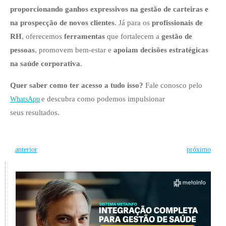
proporcionando ganhos expressivos na gestão de carteiras e
na prospecção de novos clientes
. Já para os
profissionais de
RH
, oferecemos
ferramentas
que fortalecem a
gestão de
pessoas
, promovem bem-estar e
apoiam decisões estratégicas
na saúde corporativa
.
Quer saber como ter acesso a tudo isso?
Fale conosco pelo
e descubra como podemos impulsionar
WhatsApp
seus resultados.
Post
Post
anterior
próximo
navigation
navigation