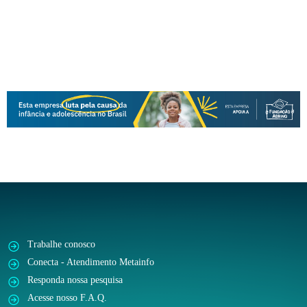
Trabalhe conosco
Conecta - Atendimento Metainfo
Responda nossa pesquisa
Acesse nosso F.A.Q.