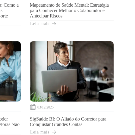
a: Como a
Mapeamento de Saúde Mental: Estratégia
as
para Conhecer Melhor o Colaborador e
orte
Antecipar Riscos
Leia mais
03/12/2025
oder
SigSaúde BI: O Aliado do Corretor para
etoras Não
Conquistar Grandes Contas
Leia mais